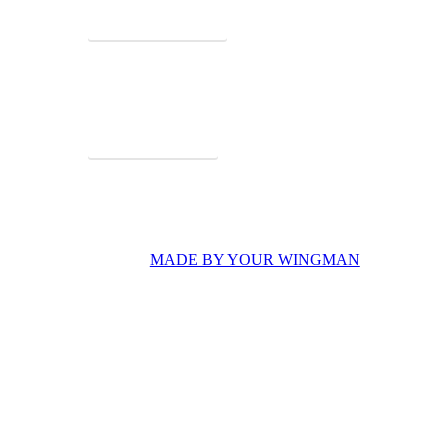
algemene voorwaarden
privacy voorwaarden
MADE BY YOUR WINGMAN
FREDDIE
Close
Home
Menu
Bestel via webshop
Vers vlees
Gerechten en toebehoren
Feestelijke schotels
Alles voor op de boterham