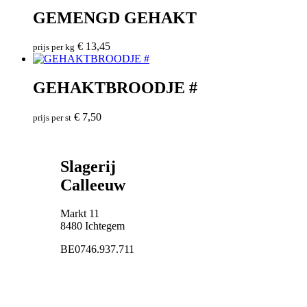
GEMENGD GEHAKT
€
13,45
prijs per kg
GEHAKTBROODJE #
€
7,50
prijs per st
Slagerij
Calleeuw
Markt 11
8480 Ichtegem
BE0746.937.711