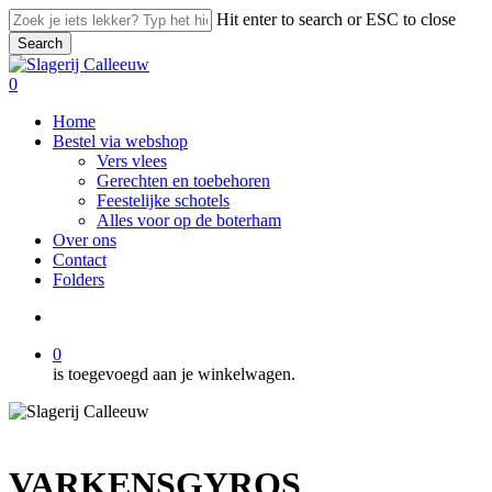
Skip
Hit enter to search or ESC to close
to
Search
main
Close
content
Search
search
0
Menu
Home
Bestel via webshop
Vers vlees
Gerechten en toebehoren
Feestelijke schotels
Alles voor op de boterham
Over ons
Contact
Folders
search
0
is toegevoegd aan je winkelwagen.
VARKENSGYROS