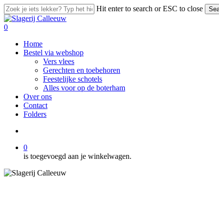
Skip
Hit enter to search or ESC to close
Sea
to
Close
main
Search
search
0
content
Menu
Home
Bestel via webshop
Vers vlees
Gerechten en toebehoren
Feestelijke schotels
Alles voor op de boterham
Over ons
Contact
Folders
search
0
is toegevoegd aan je winkelwagen.